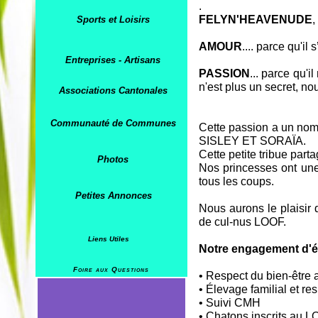
.
FELYN'HEAVENUDE
,
Sports et Loisirs
AMOUR
.... parce qu'il
Entreprises - Artisans
PASSION
... parce qu'
n'est plus un secret, 
Associations Cantonales
Communauté de Communes
Cette passion a un no
SISLEY ET SORAÏA.
Cette petite tribue part
Photos
Nos princesses ont une
tous les coups.
Petites Annonces
Nous aurons le plaisir 
de cul-nus LOOF.
Liens Utiles
Notre engagement d'é
Foire aux Questions
• Respect du bien-être
• Élevage familial et r
• Suivi CMH
• Chatons inscrits au 