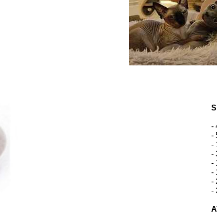
S
-
-
-
-
-
-
-
-
A