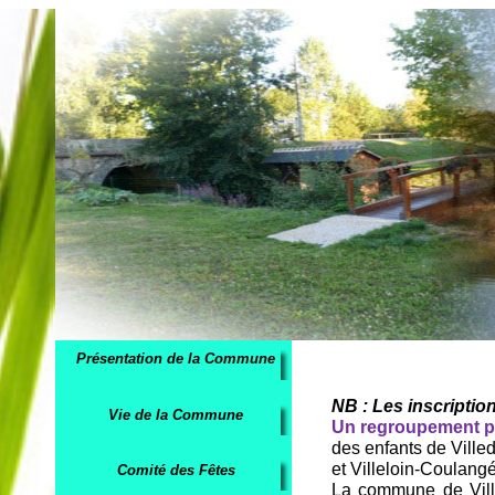
Présentation de la Commune
NB : Les inscription
Vie de la Commune
Un regroupement p
des enfants de Ville
et Villeloin-Coulang
Comité des Fêtes
La commune de Ville