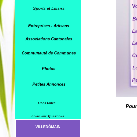
V
Sports et Loisirs
B
Entreprises - Artisans
La
Associations Cantonales
L
Communauté de Communes
C
L
Photos
P
Petites Annonces
Liens Utiles
Pour
Foire aux Questions